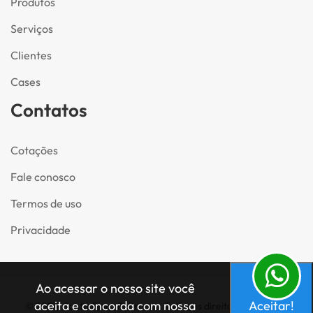
Produtos
Serviços
Clientes
Cases
Contatos
Cotações
Fale conosco
Termos de uso
Privacidade
Ao acessar o nosso site você
aceita e concorda com nossa
Aceitar!
© 2024. Santa Clara Poltronas. Todos os direitos reservados